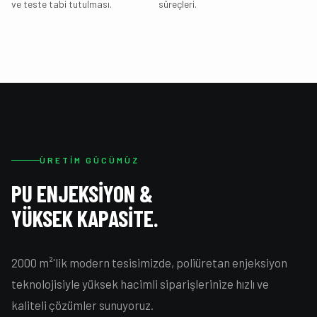
ve teste tabi tutulması.
süreçleri.
ÜRETIM GÜCÜMÜZ
PU ENJEKSIYON &
YÜKSEK KAPASITE.
2000 m²'lik modern tesisimizde, poliüretan enjeksiyon
teknolojisiyle yüksek hacimli siparişlerinize hızlı ve
kaliteli çözümler sunuyoruz.