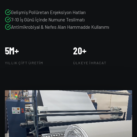
Gelişmiş Poliüretan Enjeksiyon Hatları
7-10 İş Günü İçinde Numune Teslimatı
Antimikrobiyal & Nefes Alan Hammadde Kullanımı
5M+
20+
YILLIK ÇIFT ÜRETIM
ÜLKEYE İHRACAT