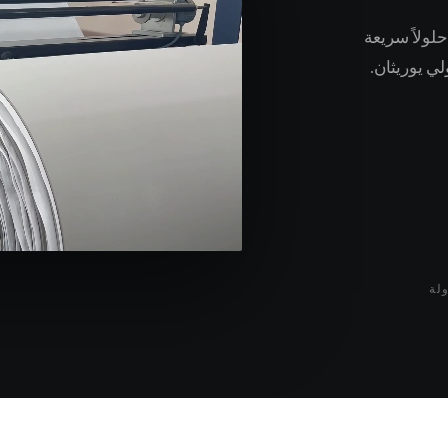
20 متر مربع، نقدم حلولاً سريعة
لي يوريثان.
لة