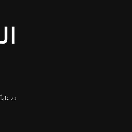
ال
20 عا