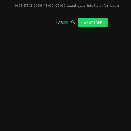
info@atakform.com
|
الاثنين–الجمعة 09:00–18:00
|
+90 (212) 671 76 44
AR
WHATSAPP