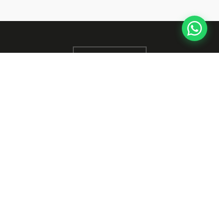
Produciamo comfort. Dalle solette alle attrezzature sportive, dallo
stampaggio alla produzione all'ingrosso, siamo il vostro partner affidabile
in ogni fase.
in
ig
fb
MENU
Home
Prodotti
Blog