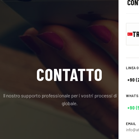
CON
Attr
Scar
Tutt
T
CONTATTO
LINEA 
+90 (
Il nostro supporto professionale per i vostri processi di fornitura
WHATS
globale.
+90 (
EMAIL
info@a