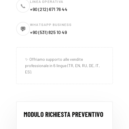
LINEA OPERATIVA
📞
+90 (212) 671 76 44
WHATSAPP BUSINESS
💬
+90 (531) 825 10 49
✨ Offriamo supporto alle vendite
professionale in 6 lingue (TR, EN, RU, DE, IT,
ES).
MODULO RICHIESTA PREVENTIVO