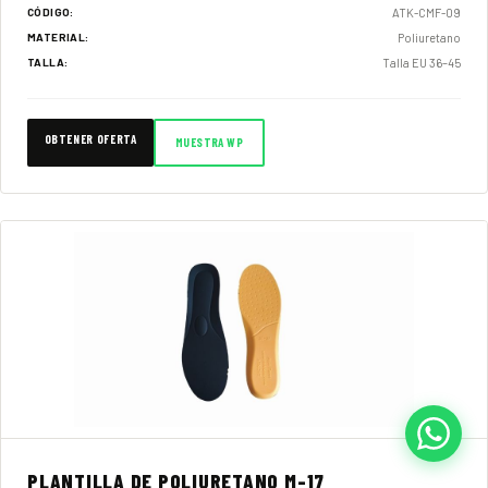
ATK-CMF-09
CÓDIGO:
Poliuretano
MATERIAL:
Talla EU 36–45
TALLA:
OBTENER OFERTA
MUESTRA WP
PLANTILLA DE POLIURETANO M-17