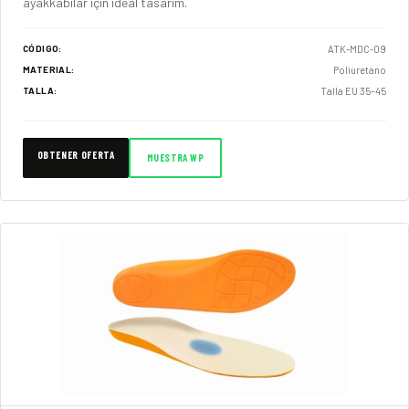
ayakkabılar için ideal tasarım.
ATK-MDC-09
CÓDIGO:
Poliuretano
MATERIAL:
Talla EU 35–45
TALLA:
OBTENER OFERTA
MUESTRA WP