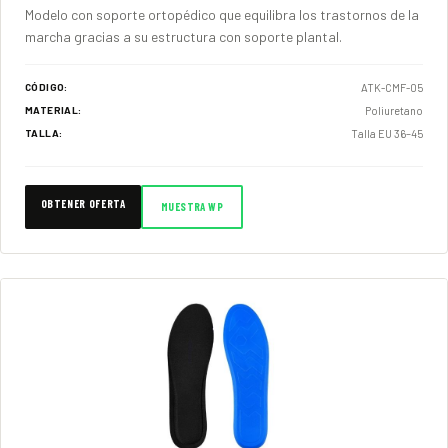
Modelo con soporte ortopédico que equilibra los trastornos de la
marcha gracias a su estructura con soporte plantal.
ATK-CMF-05
CÓDIGO:
Poliuretano
MATERIAL:
Talla EU 36–45
TALLA:
OBTENER OFERTA
MUESTRA WP