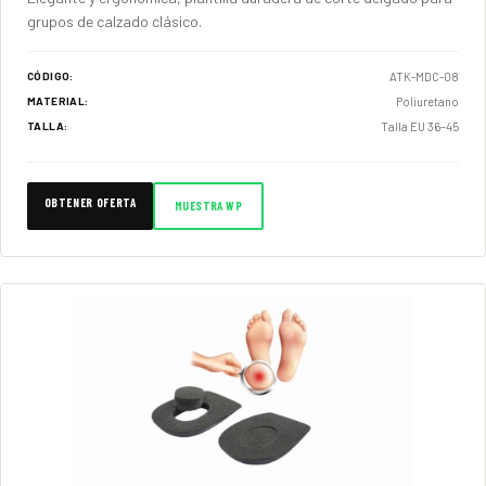
grupos de calzado clásico.
ATK-MDC-08
CÓDIGO:
Poliuretano
MATERIAL:
Talla EU 36–45
TALLA:
OBTENER OFERTA
MUESTRA WP